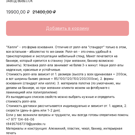
ЗАВОД ВЫВЕСОК
19900,00
₽
21400,00
₽
Добавить в корзину
"Капля" - это форма основания. Отличие от ролл-апа "стандарт" только в этом,
все остальное - абсолютно то же самое. Ролл-ап - это очень удобный в
транспортировке и эксплуатации мобильный стенд. Макет печатается на
баннере, который крепится в станину (при желании, баннер возможно
заменить). Установка ролл-апа занимает не более 3-х минут. Наши ролл-апы
надежные, красивые и устойчивые.
Стоимость ролл-апа зависит от 1. размера (высота у всех одинаковая = 200см,
а вот ширины бываю разные = 85/100/120/150/200/300см), 2. формы
основания (стандарт или капля). 3. материала полотна (по умолчанию, мы
делаем на баннере, но при желании клиента можем на фотобумаге с
ламинацией или полипропилене)
Из выпадающих списков свойств можно выбрать нужные и определить
стоимость ролл-апа.
Стоимость доставки рассчитывается индивидуально и зависит от: 1. адреса, 2.
скорости (день-в-день или 1-2 дня).
Если у вас возникли вопросы и трудности, мы всегда готовы оперативно помочь:
+7 977 134-66-06
t84957687319@yandex.ru
Материалы и конструкция: Алюминий, пластик, чехол, баннер, интерьерная
печать