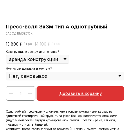
Пресс-волл 3х3м тип А однотрубный
ЗАВОД ВЫВЕСОК
13 800
₽
14 100
₽
/
1 pc
/
1 pc
Конструкция в аренду или покупка?
Нужны ли доставка и монтаж?
Добавить в корзину
Однотрубный пресс-волл - означает, что в основе конструкции каркас из
одиночной хромированной трубы типа joker. Баннер натягивается стяжками
(идут в комплекте) внутри хромированной рамки. Крепеж - рама, стяжки,
люверсы - открыты (видны).
Стоимость пресс-волла зависит от размера (ширина и высота; размер можно