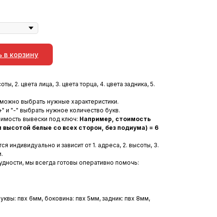
 в корзину
ты, 2. цвета лица, 3. цвета торца, 4. цвета задника, 5.
 можно выбрать нужные характеристики.
" и "-" выбрать нужное количество букв.
оимость вывески под ключ:
Например, стоимость
 высотой белые со всех сторон, без подиума) = 6
 индивидуально и зависит от 1. адреса, 2. высоты, 3.
.
рудности, мы всегда готовы оперативно помочь:
квы: пвх 6мм, боковина: пвх 5мм, задник: пвх 8мм,