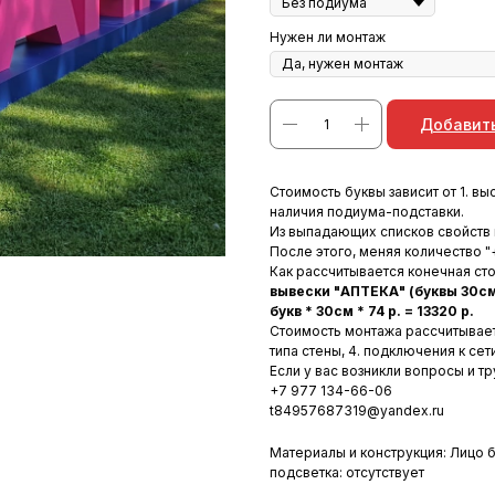
Нужен ли монтаж
Добавить
Стоимость буквы зависит от 1. высо
наличия подиума-подставки.
Из выпадающих списков свойств
После этого, меняя количество "+
Как рассчитывается конечная ст
вывески "АПТЕКА" (буквы 30см
букв * 30см * 74 р. = 13320 р.
Стоимость монтажа рассчитывается
типа стены, 4. подключения к сети
Если у вас возникли вопросы и т
+7 977 134-66-06
t84957687319@yandex.ru
Материалы и конструкция: Лицо бу
подсветка: отсутствует