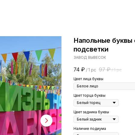
Напольные буквы
подсветки
ЗАВОД ВЫВЕСОК
74
₽
97
₽
/
1 pc
/
1 pc
Цвет лица буквы
Цвет торца буквы
Цвет задника буквы
Наличие подиума